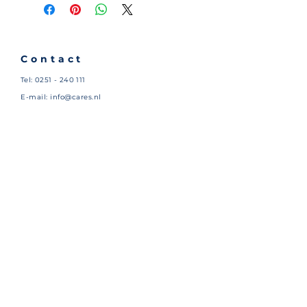
Contact
Tel:
0251 - 240 111
E-mail:
info@cares.nl
Adres: Timmerwerf 57K
1969NJ Heemskerk